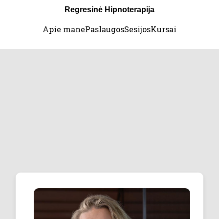
Regresinė Hipnoterapija
Apie mane
Paslaugos
Sesijos
Kursai