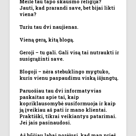
Meilė tau tapo skausmo religija?
Jauti, kad prarandi save, bet bijai likti
viena?
Turiu tau dvi naujienas.
Vieną gerą, kitą blogą.
Geroji – tu gali. Gali visą tai nutraukti ir
susigrąžinti save.
Blogoji – nėra stebuklingo mygtuko,
kuris vienu paspaudimu viską išjungtų.
Paruošiau tau dvi informatyvias
paskaitas apie tai, kaip
kopriklausomybė susiformuoja ir kaip
ją įveikiau aš pati ir mano klientai.
Praktiški, tikrai veikiantys patarimai.
Jei jais pasinaudosi.
Aš būčiau labai norėjusi, kad man prieš