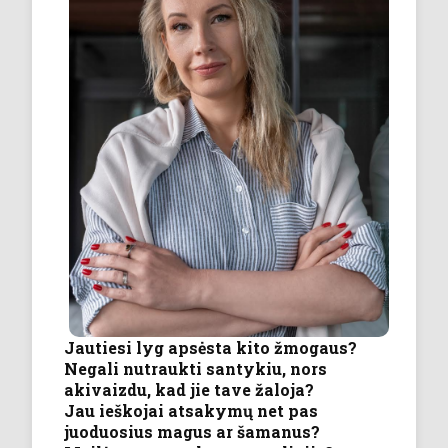
Jautiesi lyg apsėsta kito žmogaus?
Negali nutraukti santykiu, nors
akivaizdu, kad jie tave žaloja?
Jau ieškojai atsakymų net pas
juoduosius magus ar šamanus?