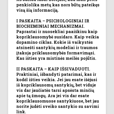
penkiolika metų kas nors būtų pateikęs
visą šią informaciją.
I PASKAITA – PSICHOLOGINIAI IR
BIOCHEMINIAI MECHANIZMAI.
Paprastai ir nuosekliai paaiškinu kaip
kopriklausomybė susidaro. Kaip veikia
dopamino ciklas. Kokie iš vaikystės
atsinešti santykių modeliai ir traumos
įtakoja priklausomybės formavimąsi.
Kas išties yra mistinės meilės pojūtis.
II PASKAITA – KAIP IŠSIVADUOTI.
Praktiniai, išbandyti patarimai, kas ir
kodėl išties veikia. Jei jau esate išėjusi
iš kopriklausomų santykių, bet viduje
vis dar jaučiatės tarsi apsėsta minčių
apie tą žmogų. Ara jei vis dar esate
kopriklausomuose santykiuose, bet jau
norite judėti sveiko santykio su savimi
link.