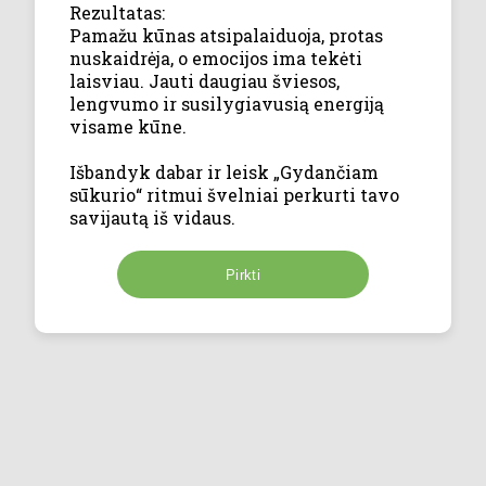
Rezultatas:
Pamažu kūnas atsipalaiduoja, protas
nuskaidrėja, o emocijos ima tekėti
laisviau. Jauti daugiau šviesos,
lengvumo ir susilygiavusią energiją
visame kūne.
Išbandyk dabar ir leisk „Gydančiam
sūkurio“ ritmui švelniai perkurti tavo
savijautą iš vidaus.