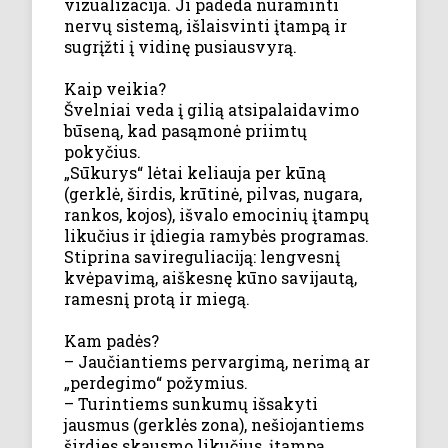
vizualizacija. Ji padeda nuraminti
nervų sistemą, išlaisvinti įtampą ir
sugrįžti į vidinę pusiausvyrą.
Kaip veikia?
Švelniai veda į gilią atsipalaidavimo
būseną, kad pasąmonė priimtų
pokyčius.
„Sūkurys“ lėtai keliauja per kūną
(gerklė, širdis, krūtinė, pilvas, nugara,
rankos, kojos), išvalo emocinių įtampų
likučius ir įdiegia ramybės programas.
Stiprina savireguliaciją: lengvesnį
kvėpavimą, aiškesnę kūno savijautą,
ramesnį protą ir miegą.
Kam padės?
– Jaučiantiems pervargimą, nerimą ar
„perdegimo“ požymius.
– Turintiems sunkumų išsakyti
jausmus (gerklės zona), nešiojantiems
širdies skausmo likučius, įtampą