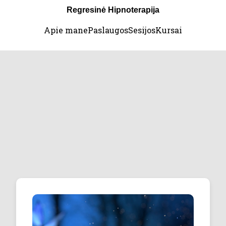
Regresinė Hipnoterapija
Apie mane
Paslaugos
Sesijos
Kursai