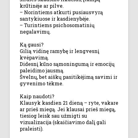
krūtinėje ar pilve.
– Norintiems atkurti pusiausvyrą
santykiuose ir kasdienybėje.
– Turintiems psichosomatinių
negalavimų.
Ką gausi?
Gilią vidinę ramybę ir lengvesnį
kvėpavimą.
Didesnį kūno sąmoningumą ir emocijų
paleidimo jausmą.
Švelnų, bet aiškų pasitikėjimą savimi ir
gyvenimo tėkme.
Kaip naudoti?
Klausyk kasdien 21 dieną – ryte, vakare
ar prieš miegą. Jei klausai prieš miegą,
tiesiog leisk sau užmigti su
vizualizacija (skaičiavimo dalį gali
praleisti).