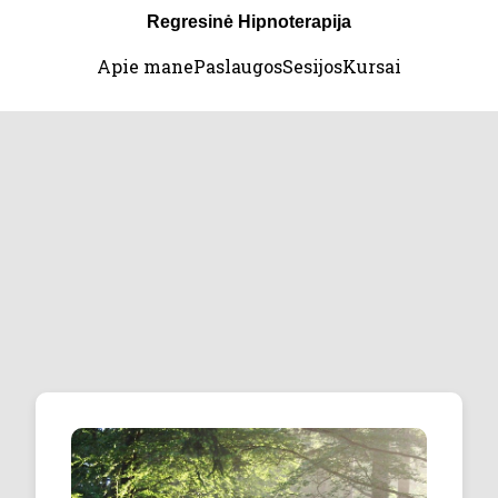
Regresinė Hipnoterapija
Apie mane
Paslaugos
Sesijos
Kursai