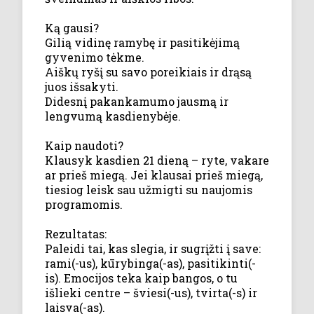
Ką gausi?
Gilią vidinę ramybę ir pasitikėjimą
gyvenimo tėkme.
Aiškų ryšį su savo poreikiais ir drąsą
juos išsakyti.
Didesnį pakankamumo jausmą ir
lengvumą kasdienybėje.
Kaip naudoti?
Klausyk kasdien 21 dieną – ryte, vakare
ar prieš miegą. Jei klausai prieš miegą,
tiesiog leisk sau užmigti su naujomis
programomis.
Rezultatas:
Paleidi tai, kas slegia, ir sugrįžti į save:
rami(-us), kūrybinga(-as), pasitikinti(-
is). Emocijos teka kaip bangos, o tu
išlieki centre – šviesi(-us), tvirta(-s) ir
laisva(-as).