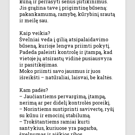
kūną ir perrašyti senus įsitikinimus.
Jis grąžina tave į prigimtinę būseną:
pakankamumą, ramybę, kūrybinį srautą
ir meilę sau.
Kaip veikia?
Švelniai veda į gilią atsipalaidavimo
būseną, kurioje lengva priimti pokytį.
Padeda paleisti kontrolę ir įtampą, kad
vietoje jų atsirastų vidinė pusiausvyra
ir pasitikėjimas.
Moko priimti savo jausmus ir juos
išreikšti – natūraliai, laisvai, be kaltės.
Kam padės?
– Jaučiantiems pervargimą, įtampą,
nerimą ar per didelį kontrolės poreikį.
– Norintiems sustiprinti savivertę, ryšį
su kūnu ir emocinį stabilumą.
– Trokštantiems ramiai kurti
santykius, kuriuose yra pagarba,
švelnumas ir aiškios ribos.